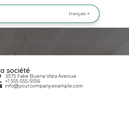
s
À découvrir
Partenaires
Contactez-no
Français
a société
3575 Fake Buena Vista Avenue
+1 555-555-5556
info@yourcompany.example.com