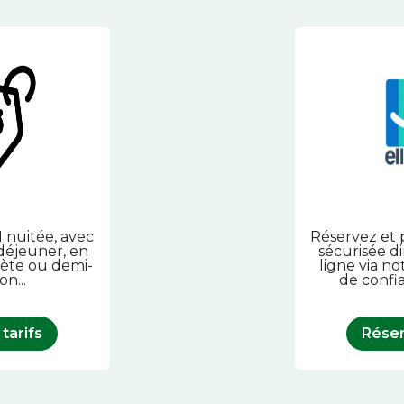
 1 nuitée, avec
Réservez et 
-déjeuner, en
sécurisée d
ète ou demi-
ligne via no
n...
de confi
 tarifs
Réser