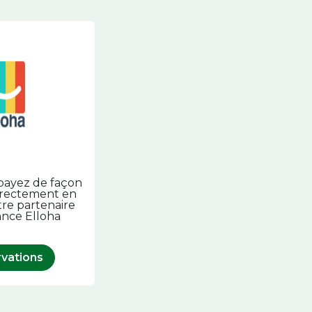
payez de façon
irectement en
tre partenaire
ance Elloha
vations