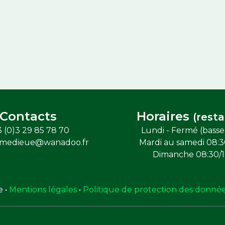
Contacts
Horaires
(resta
 (0)3 29 85 78 70
Lundi - Fermé (basse 
sommedieue@wanadoo.fr
Mardi au samedi 08:3
Dimanche 08:30/1
 •
Mentions légales
•
Politique de protection des donné