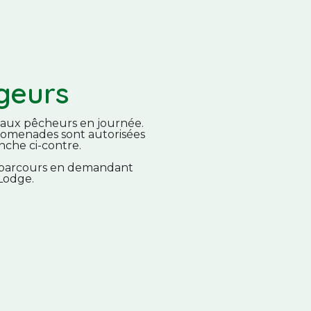
geurs
 aux pêcheurs en journée.
promenades sont autorisées
nche ci-contre.
 parcours en demandant
Lodge.