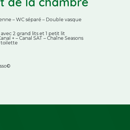
t de la chambre
lienne – WC séparé – Double vasque
ec 2 grand lits et 1 petit lit
Canal + – Canal SAT – Chaîne Seasons
 toilette
esso©