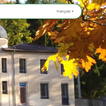
s
À découvrir
Partenaires
Contactez-no
Français